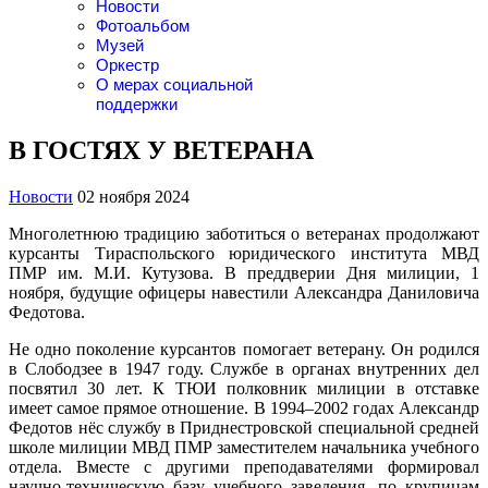
Новости
Фотоальбом
Музей
Оркестр
О мерах социальной
поддержки
В ГОСТЯХ У ВЕТЕРАНА
Новости
02 ноября 2024
Многолетнюю традицию заботиться о ветеранах продолжают
курсанты Тираспольского юридического института МВД
ПМР им. М.И. Кутузова. В преддверии Дня милиции, 1
ноября, будущие офицеры навестили Александра Даниловича
Федотова.
Не одно поколение курсантов помогает ветерану. Он родился
в Слободзее в 1947 году. Службе в органах внутренних дел
посвятил 30 лет. К ТЮИ полковник милиции в отставке
имеет самое прямое отношение. В 1994–2002 годах Александр
Федотов нёс службу в Приднестровской специальной средней
школе милиции МВД ПМР заместителем начальника учебного
отдела. Вместе с другими преподавателями формировал
научно-техническую базу учебного заведения, по крупицам